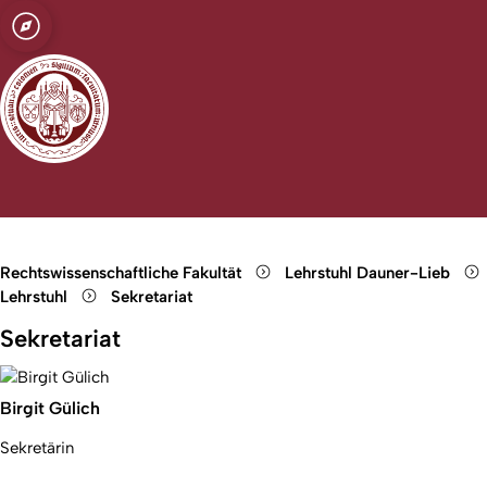
t zu Köln
s Recht,
Open quicklink menu
tsrecht,
Suche öffnen
Sprachauswahl öffnen
Menü schließen
Menü öffnen
sche
Rechtswissenschaftliche Fakultät
Lehrstuhl Dauner-Lieb
Lehrstuhl
Sekretariat
Sekretariat
Birgit Gülich
Sekretärin